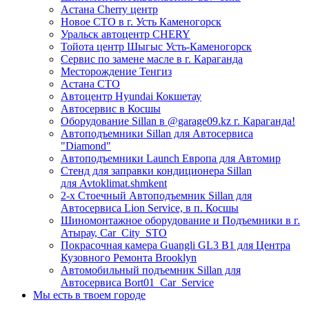
Астана Cherry центр
Новое СТО в г. Усть Каменогорск
Уральск автоцентр CHERY
Тойота центр Шыгыс Усть-Каменогорск
Сервис по замене масле в г. Караганда
Месторождение Тенгиз
Астана СТО
Автоцентр Hyundai Кокшетау
Автосервис в Косшы
Оборудование Sillan в @garage09.kz г. Караганда!
Автоподъемники Sillan для Автосервиса
"Diamond"
Автоподъемники Launch Европа для Автомир
Стенд для заправки кондиционера Sillan
для Avtoklimat.shmkent
2-х Стоечный Автоподъемник Sillan для
Автосервиса Lion Service, в п. Косшы
Шиномонтажное оборудование и Подъемники в г.
Атырау, Car_City_STO
Покрасочная камера Guangli GL3 B1 для Центра
Кузовного Ремонта Brooklyn
Автомобильный подъемник Sillan для
Автосервиса Bort01_Car_Service
Мы есть в твоем городе