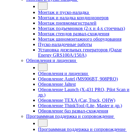
Монтаж и пуско-наладка
Монтаж и наладка кондиционеров
Монтаж пневмомагистралей
Монтаж подъемников (2-х и 4-х стоечных)
Монтаж стендов развал-схождения
Монтаж шиномонтажного оборудования
Пуско-наладочные работы
Установка дизельных генераторов (Qazar
Energy GRS100A/150A)
Обновления и лицензии
Обновления и лицензии
Обновление Autel (MS906BT, 908PRO)
Обновление Jaltest
Обновление Launch (X-431 PRO, Pilot Scan и
др.)
Обновление TEXA (Car, Truck, OHW)
Обновление ThinkTool (Lite, Master и др.)
Обновление баз развал-схождения
Программная поддержка и сопровождение
Программная поддержка и сопровождение