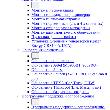
Монтаж и пуско-наладка
Монтаж и наладка кондиционеров
Монтаж пневмомагистралей
Монтаж подъемников (2-х и 4-х стоечных)
Монтаж стендов развал-схождения
Монтаж шиномонтажного оборудования
Пуско-наладочные работы
Установка дизельных генераторов (Qazar
Energy GRS100A/150A)
Обновления и лицензии
Обновления и лицензии
Обновление Autel (MS906BT, 908PRO)
Обновление Jaltest
Обновление Launch (X-431 PRO, Pilot Scan и
др.)
Обновление TEXA (Car, Truck, OHW)
Обновление ThinkTool (Lite, Master и др.)
Обновление баз развал-схождения
Программная поддержка и сопровождение
Программная поддержка и сопровождение