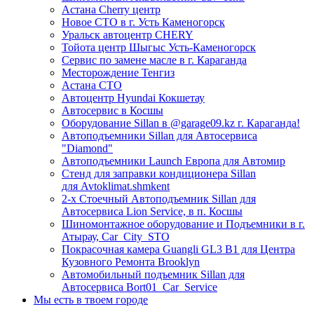
Астана Cherry центр
Новое СТО в г. Усть Каменогорск
Уральск автоцентр CHERY
Тойота центр Шыгыс Усть-Каменогорск
Сервис по замене масле в г. Караганда
Месторождение Тенгиз
Астана СТО
Автоцентр Hyundai Кокшетау
Автосервис в Косшы
Оборудование Sillan в @garage09.kz г. Караганда!
Автоподъемники Sillan для Автосервиса
"Diamond"
Автоподъемники Launch Европа для Автомир
Стенд для заправки кондиционера Sillan
для Avtoklimat.shmkent
2-х Стоечный Автоподъемник Sillan для
Автосервиса Lion Service, в п. Косшы
Шиномонтажное оборудование и Подъемники в г.
Атырау, Car_City_STO
Покрасочная камера Guangli GL3 B1 для Центра
Кузовного Ремонта Brooklyn
Автомобильный подъемник Sillan для
Автосервиса Bort01_Car_Service
Мы есть в твоем городе