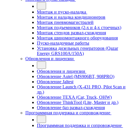
Монтаж и пуско-наладка
Монтаж и наладка кондиционеров
Монтаж пневмомагистралей
Монтаж подъемников (2-х и 4-х стоечных)
Монтаж стендов развал-схождения
Монтаж шиномонтажного оборудования
Пуско-наладочные работы
Установка дизельных генераторов (Qazar
Energy GRS100A/150A)
Обновления и лицензии
Обновления и лицензии
Обновление Autel (MS906BT, 908PRO)
Обновление Jaltest
Обновление Launch (X-431 PRO, Pilot Scan и
др.)
Обновление TEXA (Car, Truck, OHW)
Обновление ThinkTool (Lite, Master и др.)
Обновление баз развал-схождения
Программная поддержка и сопровождение
Программная поддержка и сопровождение