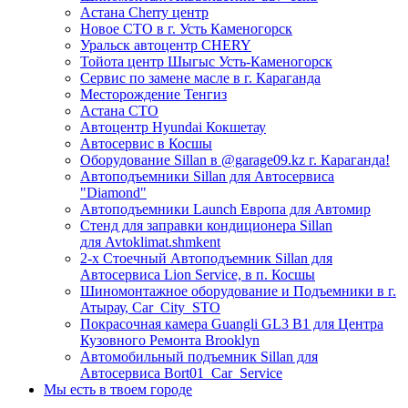
Астана Cherry центр
Новое СТО в г. Усть Каменогорск
Уральск автоцентр CHERY
Тойота центр Шыгыс Усть-Каменогорск
Сервис по замене масле в г. Караганда
Месторождение Тенгиз
Астана СТО
Автоцентр Hyundai Кокшетау
Автосервис в Косшы
Оборудование Sillan в @garage09.kz г. Караганда!
Автоподъемники Sillan для Автосервиса
"Diamond"
Автоподъемники Launch Европа для Автомир
Стенд для заправки кондиционера Sillan
для Avtoklimat.shmkent
2-х Стоечный Автоподъемник Sillan для
Автосервиса Lion Service, в п. Косшы
Шиномонтажное оборудование и Подъемники в г.
Атырау, Car_City_STO
Покрасочная камера Guangli GL3 B1 для Центра
Кузовного Ремонта Brooklyn
Автомобильный подъемник Sillan для
Автосервиса Bort01_Car_Service
Мы есть в твоем городе