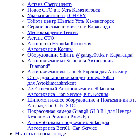
Астана Cherry центр
Новое СТО в г. Усть Каменогорск
Уральск автоцентр CHERY
Тойота центр Шыгыс Усть-Каменогорск
Сервис по замене масле в г. Караганда
Месторождение Тенгиз
Астана СТО
Автоцентр Hyundai Кокшетау
Автосервис в Косшы
Оборудование Sillan в @garage09.kz г. Караганда!
Автоподъемники Sillan для Автосервиса
"Diamond"
Автоподъемники Launch Европа для Автомир
Стенд для заправки кондиционера Sillan
для Avtoklimat.shmkent
2-х Стоечный Автоподъемник Sillan для
Автосервиса Lion Service, в п. Косшы
Шиномонтажное оборудование и Подъемники в г.
Атырау, Car_City_STO
Покрасочная камера Guangli GL3 B1 для Центра
Кузовного Ремонта Brooklyn
Автомобильный подъемник Sillan для
Автосервиса Bort01_Car_Service
Мы есть в твоем городе