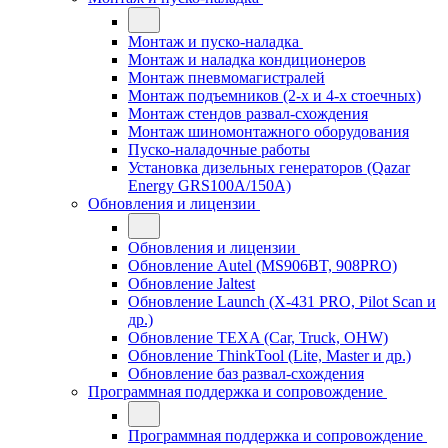
Монтаж и пуско-наладка
Монтаж и наладка кондиционеров
Монтаж пневмомагистралей
Монтаж подъемников (2-х и 4-х стоечных)
Монтаж стендов развал-схождения
Монтаж шиномонтажного оборудования
Пуско-наладочные работы
Установка дизельных генераторов (Qazar
Energy GRS100A/150A)
Обновления и лицензии
Обновления и лицензии
Обновление Autel (MS906BT, 908PRO)
Обновление Jaltest
Обновление Launch (X-431 PRO, Pilot Scan и
др.)
Обновление TEXA (Car, Truck, OHW)
Обновление ThinkTool (Lite, Master и др.)
Обновление баз развал-схождения
Программная поддержка и сопровождение
Программная поддержка и сопровождение