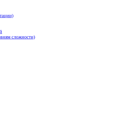
тации)
й
овням сложности)