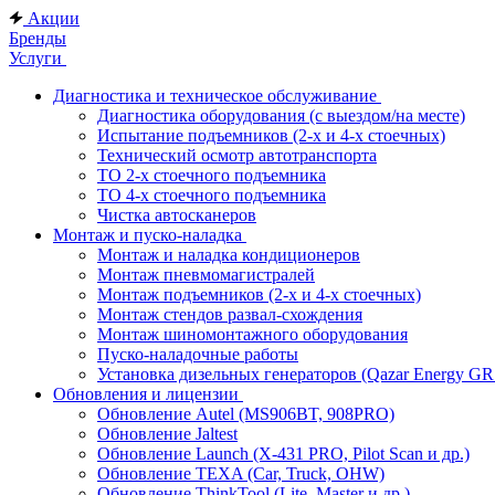
Акции
Бренды
Услуги
Диагностика и техническое обслуживание
Диагностика оборудования (с выездом/на месте)
Испытание подъемников (2-х и 4-х стоечных)
Технический осмотр автотранспорта
ТО 2-х стоечного подъемника
ТО 4-х стоечного подъемника
Чистка автосканеров
Монтаж и пуско-наладка
Монтаж и наладка кондиционеров
Монтаж пневмомагистралей
Монтаж подъемников (2-х и 4-х стоечных)
Монтаж стендов развал-схождения
Монтаж шиномонтажного оборудования
Пуско-наладочные работы
Установка дизельных генераторов (Qazar Energy G
Обновления и лицензии
Обновление Autel (MS906BT, 908PRO)
Обновление Jaltest
Обновление Launch (X-431 PRO, Pilot Scan и др.)
Обновление TEXA (Car, Truck, OHW)
Обновление ThinkTool (Lite, Master и др.)