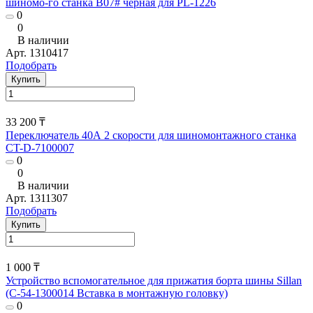
шиномо-го станка В07# черная для PL-1226
0
0
В наличии
Арт.
1310417
Подобрать
Купить
33 200 ₸
Переключатель 40А 2 скорости для шиномонтажного станка
CT-D-7100007
0
0
В наличии
Арт.
1311307
Подобрать
Купить
1 000 ₸
Устройство вспомогательное для прижатия борта шины Sillan
(С-54-1300014 Вставка в монтажную головку)
0