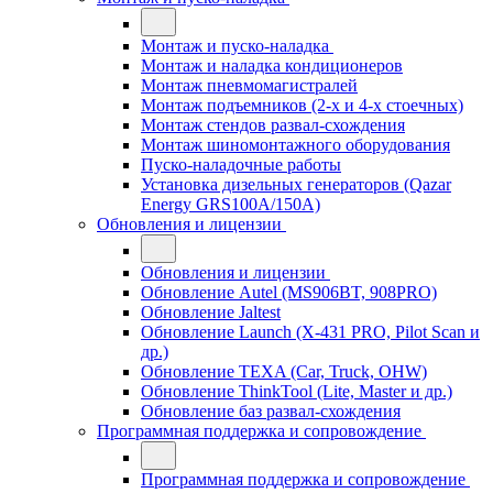
Монтаж и пуско-наладка
Монтаж и наладка кондиционеров
Монтаж пневмомагистралей
Монтаж подъемников (2-х и 4-х стоечных)
Монтаж стендов развал-схождения
Монтаж шиномонтажного оборудования
Пуско-наладочные работы
Установка дизельных генераторов (Qazar
Energy GRS100A/150A)
Обновления и лицензии
Обновления и лицензии
Обновление Autel (MS906BT, 908PRO)
Обновление Jaltest
Обновление Launch (X-431 PRO, Pilot Scan и
др.)
Обновление TEXA (Car, Truck, OHW)
Обновление ThinkTool (Lite, Master и др.)
Обновление баз развал-схождения
Программная поддержка и сопровождение
Программная поддержка и сопровождение