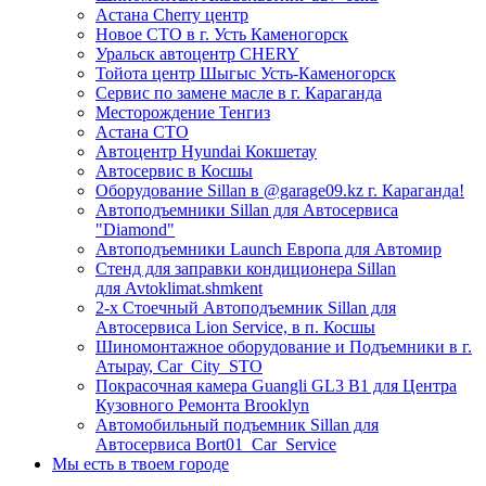
Астана Cherry центр
Новое СТО в г. Усть Каменогорск
Уральск автоцентр CHERY
Тойота центр Шыгыс Усть-Каменогорск
Сервис по замене масле в г. Караганда
Месторождение Тенгиз
Астана СТО
Автоцентр Hyundai Кокшетау
Автосервис в Косшы
Оборудование Sillan в @garage09.kz г. Караганда!
Автоподъемники Sillan для Автосервиса
"Diamond"
Автоподъемники Launch Европа для Автомир
Стенд для заправки кондиционера Sillan
для Avtoklimat.shmkent
2-х Стоечный Автоподъемник Sillan для
Автосервиса Lion Service, в п. Косшы
Шиномонтажное оборудование и Подъемники в г.
Атырау, Car_City_STO
Покрасочная камера Guangli GL3 B1 для Центра
Кузовного Ремонта Brooklyn
Автомобильный подъемник Sillan для
Автосервиса Bort01_Car_Service
Мы есть в твоем городе