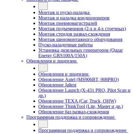
Монтаж и пуско-наладка
Монтаж и наладка кондиционеров
Монтаж пневмомагистралей
Монтаж подъемников (2-х и 4-х стоечных)
Монтаж стендов развал-схождения
Монтаж шиномонтажного оборудования
Пуско-наладочные работы
Установка дизельных генераторов (Qazar
Energy GRS100A/150A)
Обновления и лицензии
Обновления и лицензии
Обновление Autel (MS906BT, 908PRO)
Обновление Jaltest
Обновление Launch (X-431 PRO, Pilot Scan и
др.)
Обновление TEXA (Car, Truck, OHW)
Обновление ThinkTool (Lite, Master и др.)
Обновление баз развал-схождения
Программная поддержка и сопровождение
Программная поддержка и сопровождение