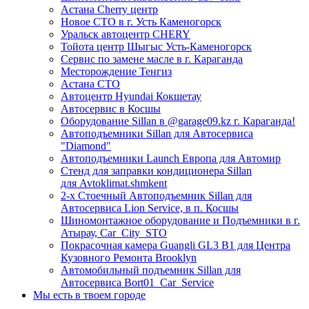
Астана Cherry центр
Новое СТО в г. Усть Каменогорск
Уральск автоцентр CHERY
Тойота центр Шыгыс Усть-Каменогорск
Сервис по замене масле в г. Караганда
Месторождение Тенгиз
Астана СТО
Автоцентр Hyundai Кокшетау
Автосервис в Косшы
Оборудование Sillan в @garage09.kz г. Караганда!
Автоподъемники Sillan для Автосервиса
"Diamond"
Автоподъемники Launch Европа для Автомир
Стенд для заправки кондиционера Sillan
для Avtoklimat.shmkent
2-х Стоечный Автоподъемник Sillan для
Автосервиса Lion Service, в п. Косшы
Шиномонтажное оборудование и Подъемники в г.
Атырау, Car_City_STO
Покрасочная камера Guangli GL3 B1 для Центра
Кузовного Ремонта Brooklyn
Автомобильный подъемник Sillan для
Автосервиса Bort01_Car_Service
Мы есть в твоем городе