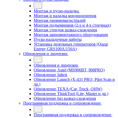
Монтаж и пуско-наладка
Монтаж и наладка кондиционеров
Монтаж пневмомагистралей
Монтаж подъемников (2-х и 4-х стоечных)
Монтаж стендов развал-схождения
Монтаж шиномонтажного оборудования
Пуско-наладочные работы
Установка дизельных генераторов (Qazar
Energy GRS100A/150A)
Обновления и лицензии
Обновления и лицензии
Обновление Autel (MS906BT, 908PRO)
Обновление Jaltest
Обновление Launch (X-431 PRO, Pilot Scan и
др.)
Обновление TEXA (Car, Truck, OHW)
Обновление ThinkTool (Lite, Master и др.)
Обновление баз развал-схождения
Программная поддержка и сопровождение
Программная поддержка и сопровождение