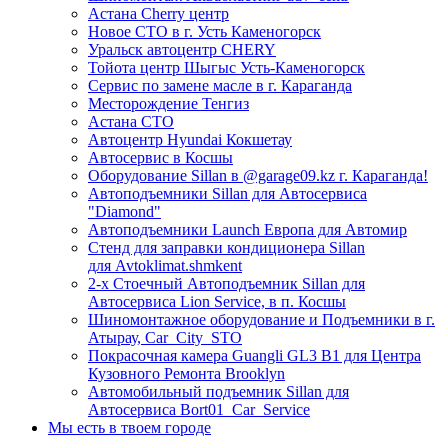
Астана Cherry центр
Новое СТО в г. Усть Каменогорск
Уральск автоцентр CHERY
Тойота центр Шыгыс Усть-Каменогорск
Сервис по замене масле в г. Караганда
Месторождение Тенгиз
Астана СТО
Автоцентр Hyundai Кокшетау
Автосервис в Косшы
Оборудование Sillan в @garage09.kz г. Караганда!
Автоподъемники Sillan для Автосервиса
"Diamond"
Автоподъемники Launch Европа для Автомир
Стенд для заправки кондиционера Sillan
для Avtoklimat.shmkent
2-х Стоечный Автоподъемник Sillan для
Автосервиса Lion Service, в п. Косшы
Шиномонтажное оборудование и Подъемники в г.
Атырау, Car_City_STO
Покрасочная камера Guangli GL3 B1 для Центра
Кузовного Ремонта Brooklyn
Автомобильный подъемник Sillan для
Автосервиса Bort01_Car_Service
Мы есть в твоем городе