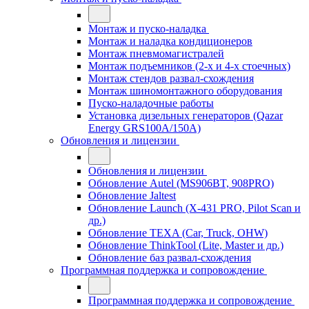
Монтаж и пуско-наладка
Монтаж и наладка кондиционеров
Монтаж пневмомагистралей
Монтаж подъемников (2-х и 4-х стоечных)
Монтаж стендов развал-схождения
Монтаж шиномонтажного оборудования
Пуско-наладочные работы
Установка дизельных генераторов (Qazar
Energy GRS100A/150A)
Обновления и лицензии
Обновления и лицензии
Обновление Autel (MS906BT, 908PRO)
Обновление Jaltest
Обновление Launch (X-431 PRO, Pilot Scan и
др.)
Обновление TEXA (Car, Truck, OHW)
Обновление ThinkTool (Lite, Master и др.)
Обновление баз развал-схождения
Программная поддержка и сопровождение
Программная поддержка и сопровождение