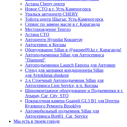
Астана Cherry центр
Новое СТО в г. Усть Каменогорск
Уральск автоцентр CHERY
Тойота центр Шыгыс Усть-Каменогорск
Сервис по замене масле в г. Караганда
Месторождение Тенгиз
Астана СТО
Автоцентр Hyundai Кокшетау
Автосервис в Косшы
Оборудование Sillan в @garage09.kz г. Караганда!
Автоподъемники Sillan для Автосервиса
"Diamond"
Автоподъемники Launch Европа для Автомир
Стенд для заправки кондиционера Sillan
для Avtoklimat.shmkent
2-х Стоечный Автоподъемник Sillan для
Автосервиса Lion Service, в п. Косшы
Шиномонтажное оборудование и Подъемники в г.
Атырау, Car_City_STO
Покрасочная камера Guangli GL3 B1 для Центра
Кузовного Ремонта Brooklyn
Автомобильный подъемник Sillan для
Автосервиса Bort01_Car_Service
Мы есть в твоем городе