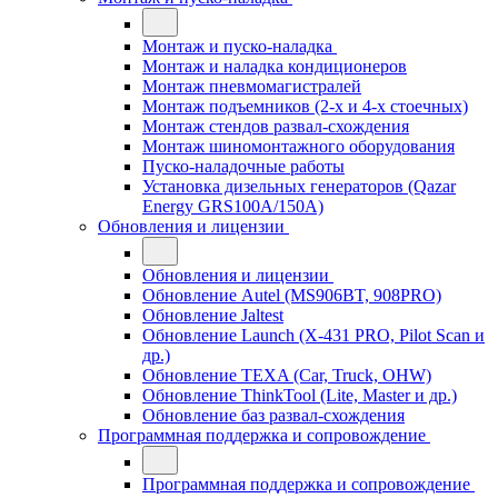
Монтаж и пуско-наладка
Монтаж и наладка кондиционеров
Монтаж пневмомагистралей
Монтаж подъемников (2-х и 4-х стоечных)
Монтаж стендов развал-схождения
Монтаж шиномонтажного оборудования
Пуско-наладочные работы
Установка дизельных генераторов (Qazar
Energy GRS100A/150A)
Обновления и лицензии
Обновления и лицензии
Обновление Autel (MS906BT, 908PRO)
Обновление Jaltest
Обновление Launch (X-431 PRO, Pilot Scan и
др.)
Обновление TEXA (Car, Truck, OHW)
Обновление ThinkTool (Lite, Master и др.)
Обновление баз развал-схождения
Программная поддержка и сопровождение
Программная поддержка и сопровождение