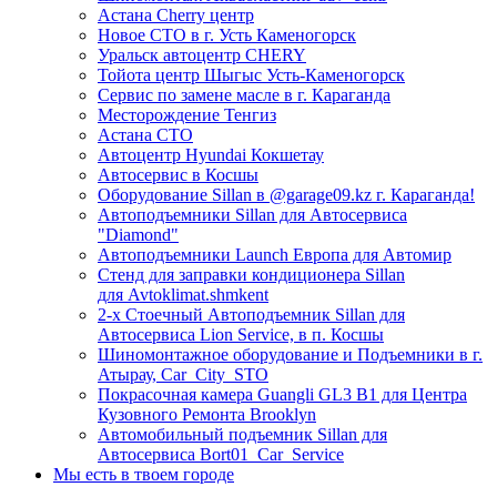
Астана Cherry центр
Новое СТО в г. Усть Каменогорск
Уральск автоцентр CHERY
Тойота центр Шыгыс Усть-Каменогорск
Сервис по замене масле в г. Караганда
Месторождение Тенгиз
Астана СТО
Автоцентр Hyundai Кокшетау
Автосервис в Косшы
Оборудование Sillan в @garage09.kz г. Караганда!
Автоподъемники Sillan для Автосервиса
"Diamond"
Автоподъемники Launch Европа для Автомир
Стенд для заправки кондиционера Sillan
для Avtoklimat.shmkent
2-х Стоечный Автоподъемник Sillan для
Автосервиса Lion Service, в п. Косшы
Шиномонтажное оборудование и Подъемники в г.
Атырау, Car_City_STO
Покрасочная камера Guangli GL3 B1 для Центра
Кузовного Ремонта Brooklyn
Автомобильный подъемник Sillan для
Автосервиса Bort01_Car_Service
Мы есть в твоем городе