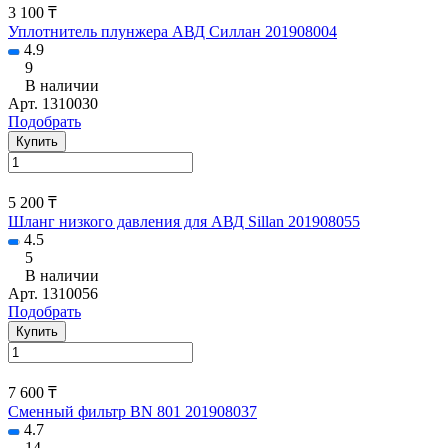
3 100 ₸
Уплотнитель плунжера АВД Силлан 201908004
4.9
9
В наличии
Арт.
1310030
Подобрать
Купить
5 200 ₸
Шланг низкого давления для АВД Sillan 201908055
4.5
5
В наличии
Арт.
1310056
Подобрать
Купить
7 600 ₸
Сменный фильтр BN 801 201908037
4.7
14