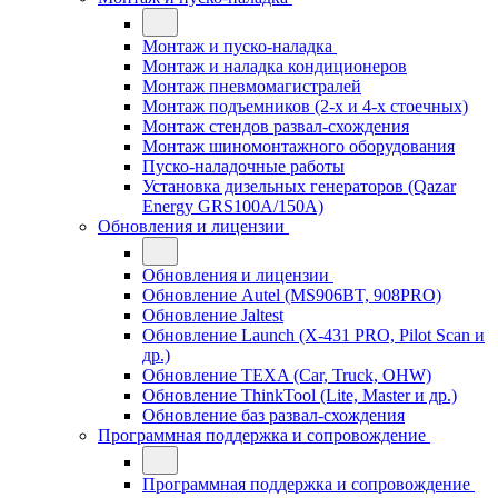
Монтаж и пуско-наладка
Монтаж и наладка кондиционеров
Монтаж пневмомагистралей
Монтаж подъемников (2-х и 4-х стоечных)
Монтаж стендов развал-схождения
Монтаж шиномонтажного оборудования
Пуско-наладочные работы
Установка дизельных генераторов (Qazar
Energy GRS100A/150A)
Обновления и лицензии
Обновления и лицензии
Обновление Autel (MS906BT, 908PRO)
Обновление Jaltest
Обновление Launch (X-431 PRO, Pilot Scan и
др.)
Обновление TEXA (Car, Truck, OHW)
Обновление ThinkTool (Lite, Master и др.)
Обновление баз развал-схождения
Программная поддержка и сопровождение
Программная поддержка и сопровождение