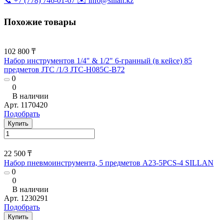
📞 +7 (778) 746-01-67
✉️ info@sillan.kz
Похожие товары
102 800 ₸
Набор инструментов 1/4" & 1/2" 6-гранный (в кейсе) 85
предметов JTC /1/3 JTC-H085C-B72
0
0
В наличии
Арт.
1170420
Подобрать
Купить
22 500 ₸
Набор пневмоинструмента, 5 предметов A23-5PCS-4 SILLAN
0
0
В наличии
Арт.
1230291
Подобрать
Купить