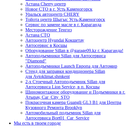
Астана Cherry центр
Новое СТО в г. Усть Каменогорск
Уральск автоцентр CHERY
Тойота центр Шыгыс Усть-Каменогорск
Сервис по замене масле в г. Караганда
Месторождение Тенгиз
Астана СТО
Автоцентр Hyundai Кокшетау
Автосервис в Косшы
Оборудование Sillan в @garage09.kz г. Караганда!
Автоподъемники Sillan для Автосервиса
"Diamond"
Автоподъемники Launch Европа для Автомир
Стенд для заправки кондиционера Sillan
для Avtoklimat.shmkent
2-х Стоечный Автоподъемник Sillan для
Автосервиса Lion Service, в п. Косшы
Шиномонтажное оборудование и Подъемники в г.
Атырау, Car_City_STO
Покрасочная камера Guangli GL3 B1 для Центра
Кузовного Ремонта Brooklyn
Автомобильный подъемник Sillan для
Автосервиса Bort01_Car_Service
Мы есть в твоем городе