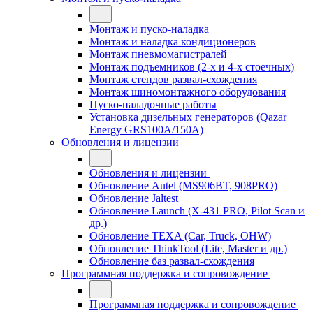
Монтаж и пуско-наладка
Монтаж и наладка кондиционеров
Монтаж пневмомагистралей
Монтаж подъемников (2-х и 4-х стоечных)
Монтаж стендов развал-схождения
Монтаж шиномонтажного оборудования
Пуско-наладочные работы
Установка дизельных генераторов (Qazar
Energy GRS100A/150A)
Обновления и лицензии
Обновления и лицензии
Обновление Autel (MS906BT, 908PRO)
Обновление Jaltest
Обновление Launch (X-431 PRO, Pilot Scan и
др.)
Обновление TEXA (Car, Truck, OHW)
Обновление ThinkTool (Lite, Master и др.)
Обновление баз развал-схождения
Программная поддержка и сопровождение
Программная поддержка и сопровождение