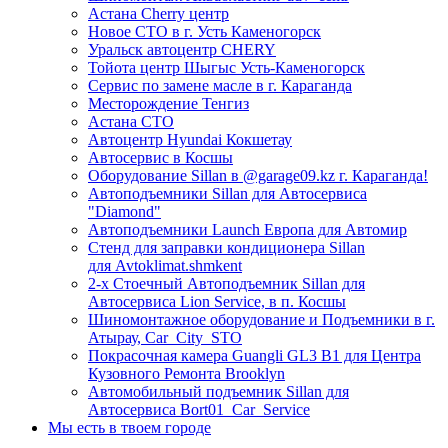
Астана Cherry центр
Новое СТО в г. Усть Каменогорск
Уральск автоцентр CHERY
Тойота центр Шыгыс Усть-Каменогорск
Сервис по замене масле в г. Караганда
Месторождение Тенгиз
Астана СТО
Автоцентр Hyundai Кокшетау
Автосервис в Косшы
Оборудование Sillan в @garage09.kz г. Караганда!
Автоподъемники Sillan для Автосервиса
"Diamond"
Автоподъемники Launch Европа для Автомир
Стенд для заправки кондиционера Sillan
для Avtoklimat.shmkent
2-х Стоечный Автоподъемник Sillan для
Автосервиса Lion Service, в п. Косшы
Шиномонтажное оборудование и Подъемники в г.
Атырау, Car_City_STO
Покрасочная камера Guangli GL3 B1 для Центра
Кузовного Ремонта Brooklyn
Автомобильный подъемник Sillan для
Автосервиса Bort01_Car_Service
Мы есть в твоем городе