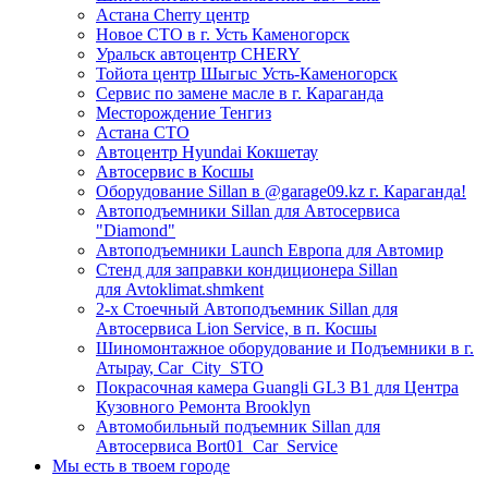
Астана Cherry центр
Новое СТО в г. Усть Каменогорск
Уральск автоцентр CHERY
Тойота центр Шыгыс Усть-Каменогорск
Сервис по замене масле в г. Караганда
Месторождение Тенгиз
Астана СТО
Автоцентр Hyundai Кокшетау
Автосервис в Косшы
Оборудование Sillan в @garage09.kz г. Караганда!
Автоподъемники Sillan для Автосервиса
"Diamond"
Автоподъемники Launch Европа для Автомир
Стенд для заправки кондиционера Sillan
для Avtoklimat.shmkent
2-х Стоечный Автоподъемник Sillan для
Автосервиса Lion Service, в п. Косшы
Шиномонтажное оборудование и Подъемники в г.
Атырау, Car_City_STO
Покрасочная камера Guangli GL3 B1 для Центра
Кузовного Ремонта Brooklyn
Автомобильный подъемник Sillan для
Автосервиса Bort01_Car_Service
Мы есть в твоем городе