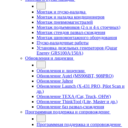
Монтаж и пуско-наладка
Монтаж и наладка кондиционеров
Монтаж пневмомагистралей
Монтаж подъемников (2-х и 4-х стоечных)
Монтаж стендов развал-схождения
Монтаж шиномонтажного оборудования
Пуско-наладочные работы
Установка дизельных генераторов (Qazar
Energy GRS100A/150A)
Обновления и лицензии
Обновления и лицензии
Обновление Autel (MS906BT, 908PRO)
Обновление Jaltest
Обновление Launch (X-431 PRO, Pilot Scan и
др.)
Обновление TEXA (Car, Truck, OHW)
Обновление ThinkTool (Lite, Master и др.)
Обновление баз развал-схождения
Программная поддержка и сопровождение
Программная поддержка и сопровождение