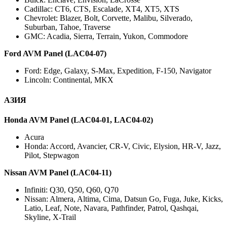
Buick: Enclave, Envision, LaCrosse
Cadillac: CT6, CTS, Escalade, XT4, XT5, XTS
Chevrolet: Blazer, Bolt, Corvette, Malibu, Silverado,
Suburban, Tahoe, Traverse
GMC: Acadia, Sierra, Terrain, Yukon, Commodore
Ford AVM Panel (LAC04-07)
Ford: Edge, Galaxy, S-Max, Expedition, F-150, Navigator
Lincoln: Continental, MKX
АЗИЯ
Honda AVM Panel (LAC04-01, LAC04-02)
Acura
Honda: Accord, Avancier, CR-V, Civic, Elysion, HR-V, Jazz,
Pilot, Stepwagon
Nissan AVM Panel (LAC04-11)
Infiniti: Q30, Q50, Q60, Q70
Nissan: Almera, Altima, Cima, Datsun Go, Fuga, Juke, Kicks,
Latio, Leaf, Note, Navara, Pathfinder, Patrol, Qashqai,
Skyline, X-Trail