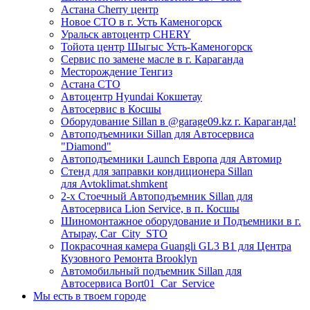
Астана Cherry центр
Новое СТО в г. Усть Каменогорск
Уральск автоцентр CHERY
Тойота центр Шыгыс Усть-Каменогорск
Сервис по замене масле в г. Караганда
Месторождение Тенгиз
Астана СТО
Автоцентр Hyundai Кокшетау
Автосервис в Косшы
Оборудование Sillan в @garage09.kz г. Караганда!
Автоподъемники Sillan для Автосервиса
"Diamond"
Автоподъемники Launch Европа для Автомир
Стенд для заправки кондиционера Sillan
для Avtoklimat.shmkent
2-х Стоечный Автоподъемник Sillan для
Автосервиса Lion Service, в п. Косшы
Шиномонтажное оборудование и Подъемники в г.
Атырау, Car_City_STO
Покрасочная камера Guangli GL3 B1 для Центра
Кузовного Ремонта Brooklyn
Автомобильный подъемник Sillan для
Автосервиса Bort01_Car_Service
Мы есть в твоем городе