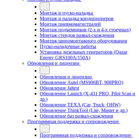
Монтаж и пуско-наладка
Монтаж и наладка кондиционеров
Монтаж пневмомагистралей
Монтаж подъемников (2-х и 4-х стоечных)
Монтаж стендов развал-схождения
Монтаж шиномонтажного оборудования
Пуско-наладочные работы
Установка дизельных генераторов (Qazar
Energy GRS100A/150A)
Обновления и лицензии
Обновления и лицензии
Обновление Autel (MS906BT, 908PRO)
Обновление Jaltest
Обновление Launch (X-431 PRO, Pilot Scan и
др.)
Обновление TEXA (Car, Truck, OHW)
Обновление ThinkTool (Lite, Master и др.)
Обновление баз развал-схождения
Программная поддержка и сопровождение
Программная поддержка и сопровождение