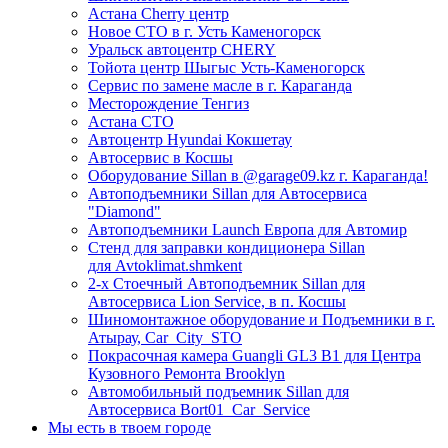
Астана Cherry центр
Новое СТО в г. Усть Каменогорск
Уральск автоцентр CHERY
Тойота центр Шыгыс Усть-Каменогорск
Сервис по замене масле в г. Караганда
Месторождение Тенгиз
Астана СТО
Автоцентр Hyundai Кокшетау
Автосервис в Косшы
Оборудование Sillan в @garage09.kz г. Караганда!
Автоподъемники Sillan для Автосервиса
"Diamond"
Автоподъемники Launch Европа для Автомир
Стенд для заправки кондиционера Sillan
для Avtoklimat.shmkent
2-х Стоечный Автоподъемник Sillan для
Автосервиса Lion Service, в п. Косшы
Шиномонтажное оборудование и Подъемники в г.
Атырау, Car_City_STO
Покрасочная камера Guangli GL3 B1 для Центра
Кузовного Ремонта Brooklyn
Автомобильный подъемник Sillan для
Автосервиса Bort01_Car_Service
Мы есть в твоем городе