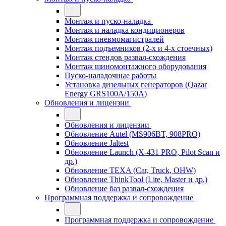
Монтаж и пуско-наладка
Монтаж и наладка кондиционеров
Монтаж пневмомагистралей
Монтаж подъемников (2-х и 4-х стоечных)
Монтаж стендов развал-схождения
Монтаж шиномонтажного оборудования
Пуско-наладочные работы
Установка дизельных генераторов (Qazar
Energy GRS100A/150A)
Обновления и лицензии
Обновления и лицензии
Обновление Autel (MS906BT, 908PRO)
Обновление Jaltest
Обновление Launch (X-431 PRO, Pilot Scan и
др.)
Обновление TEXA (Car, Truck, OHW)
Обновление ThinkTool (Lite, Master и др.)
Обновление баз развал-схождения
Программная поддержка и сопровождение
Программная поддержка и сопровождение