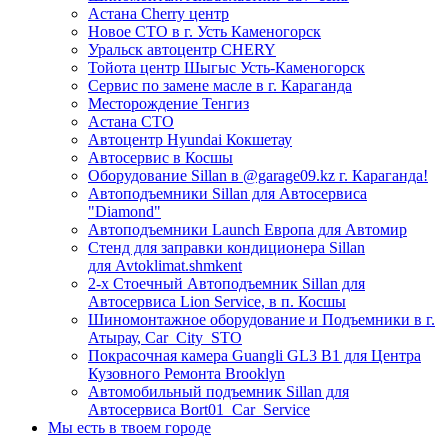
Астана Cherry центр
Новое СТО в г. Усть Каменогорск
Уральск автоцентр CHERY
Тойота центр Шыгыс Усть-Каменогорск
Сервис по замене масле в г. Караганда
Месторождение Тенгиз
Астана СТО
Автоцентр Hyundai Кокшетау
Автосервис в Косшы
Оборудование Sillan в @garage09.kz г. Караганда!
Автоподъемники Sillan для Автосервиса
"Diamond"
Автоподъемники Launch Европа для Автомир
Стенд для заправки кондиционера Sillan
для Avtoklimat.shmkent
2-х Стоечный Автоподъемник Sillan для
Автосервиса Lion Service, в п. Косшы
Шиномонтажное оборудование и Подъемники в г.
Атырау, Car_City_STO
Покрасочная камера Guangli GL3 B1 для Центра
Кузовного Ремонта Brooklyn
Автомобильный подъемник Sillan для
Автосервиса Bort01_Car_Service
Мы есть в твоем городе