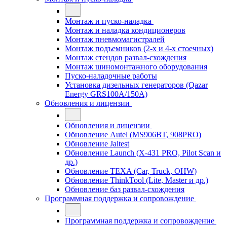
Монтаж и пуско-наладка
Монтаж и наладка кондиционеров
Монтаж пневмомагистралей
Монтаж подъемников (2-х и 4-х стоечных)
Монтаж стендов развал-схождения
Монтаж шиномонтажного оборудования
Пуско-наладочные работы
Установка дизельных генераторов (Qazar
Energy GRS100A/150A)
Обновления и лицензии
Обновления и лицензии
Обновление Autel (MS906BT, 908PRO)
Обновление Jaltest
Обновление Launch (X-431 PRO, Pilot Scan и
др.)
Обновление TEXA (Car, Truck, OHW)
Обновление ThinkTool (Lite, Master и др.)
Обновление баз развал-схождения
Программная поддержка и сопровождение
Программная поддержка и сопровождение