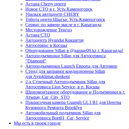
Астана Cherry центр
Новое СТО в г. Усть Каменогорск
Уральск автоцентр CHERY
Тойота центр Шыгыс Усть-Каменогорск
Сервис по замене масле в г. Караганда
Месторождение Тенгиз
Астана СТО
Автоцентр Hyundai Кокшетау
Автосервис в Косшы
Оборудование Sillan в @garage09.kz г. Караганда!
Автоподъемники Sillan для Автосервиса
"Diamond"
Автоподъемники Launch Европа для Автомир
Стенд для заправки кондиционера Sillan
для Avtoklimat.shmkent
2-х Стоечный Автоподъемник Sillan для
Автосервиса Lion Service, в п. Косшы
Шиномонтажное оборудование и Подъемники в г.
Атырау, Car_City_STO
Покрасочная камера Guangli GL3 B1 для Центра
Кузовного Ремонта Brooklyn
Автомобильный подъемник Sillan для
Автосервиса Bort01_Car_Service
Мы есть в твоем городе