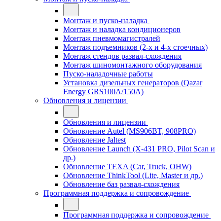
Монтаж и пуско-наладка
Монтаж и наладка кондиционеров
Монтаж пневмомагистралей
Монтаж подъемников (2-х и 4-х стоечных)
Монтаж стендов развал-схождения
Монтаж шиномонтажного оборудования
Пуско-наладочные работы
Установка дизельных генераторов (Qazar
Energy GRS100A/150A)
Обновления и лицензии
Обновления и лицензии
Обновление Autel (MS906BT, 908PRO)
Обновление Jaltest
Обновление Launch (X-431 PRO, Pilot Scan и
др.)
Обновление TEXA (Car, Truck, OHW)
Обновление ThinkTool (Lite, Master и др.)
Обновление баз развал-схождения
Программная поддержка и сопровождение
Программная поддержка и сопровождение