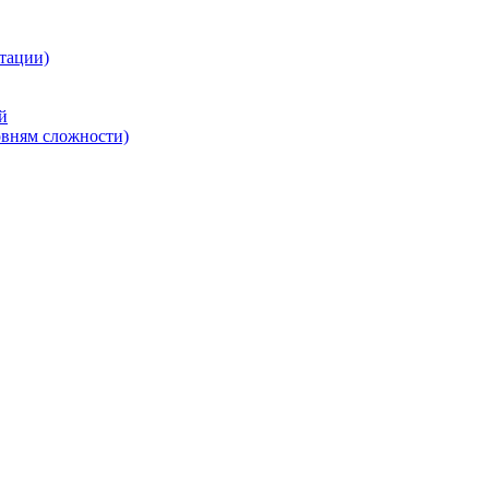
тации)
й
овням сложности)