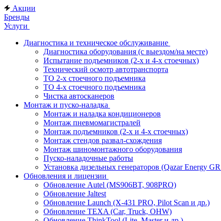
Акции
Бренды
Услуги
Диагностика и техническое обслуживание
Диагностика оборудования (с выездом/на месте)
Испытание подъемников (2-х и 4-х стоечных)
Технический осмотр автотранспорта
ТО 2-х стоечного подъемника
ТО 4-х стоечного подъемника
Чистка автосканеров
Монтаж и пуско-наладка
Монтаж и наладка кондиционеров
Монтаж пневмомагистралей
Монтаж подъемников (2-х и 4-х стоечных)
Монтаж стендов развал-схождения
Монтаж шиномонтажного оборудования
Пуско-наладочные работы
Установка дизельных генераторов (Qazar Energy G
Обновления и лицензии
Обновление Autel (MS906BT, 908PRO)
Обновление Jaltest
Обновление Launch (X-431 PRO, Pilot Scan и др.)
Обновление TEXA (Car, Truck, OHW)
Обновление ThinkTool (Lite, Master и др.)